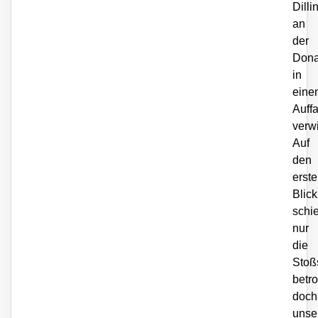
Dilli
an
der
Don
in
eine
Auffa
verwi
Auf
den
erst
Blick
schi
nur
die
Stoß
betro
doch
unse