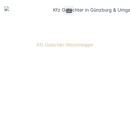
Kfz Gutachter Weizenegger
Kfz Gutachter in
Dillingen an der
Donau
Als erfahrener Kfz Gutachter in der Region Dillingen an der
Donau sind wir Ihr verlässlicher Partner, wenn es darum
geht, nach einem Unfall Klarheit zu schaffen. Falls Sie
unverschuldet in einen Verkehrsunfall verwickelt wurden
und ein objektives Gutachten benötigen, sind Sie bei uns
an der richtigen Adresse. Seit vielen Jahren schenken uns