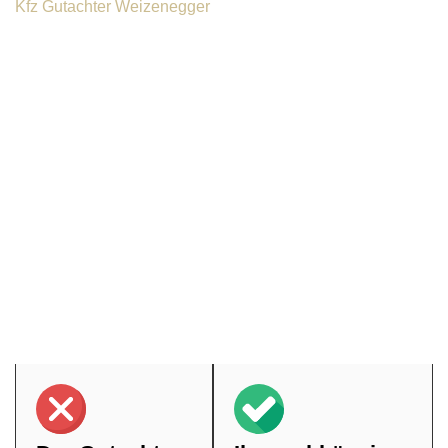
Kfz Gutachter Weizenegger
Warum Sie auf einen
unabhängigen Kfz Gutachter in
Dillingen an der Donau setzen
sollten
Nach einem Unfall tauchen viele Fragen auf – eine
wichtige ist, ob man den Gutachter der gegnerischen
Versicherung akzeptieren sollte. Besser nicht. Obwohl
jeder Kfz Gutachter gesetzlich verpflichtet ist, objektiv zu
arbeiten, können Interessenskonflikte entstehen, wenn die
beauftragende Partei finanzielle Vorteile hat. Setzen Sie
daher auf einen unabhängigen Kfz Gutachter in Dillingen
an der Donau, den Sie selbst auswählen – für ein
neutrales Gutachten, das transparent alle Fakten darlegt.