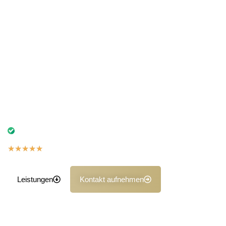
zahlreiche Kunden bei Unfallgutachten,
Fahrzeugbewertungen sowie der Kaufberatung ihr
Vertrauen. Unser mobiler Service erleichtert Ihnen den
Prozess – wir kommen direkt zu Ihnen nach Hause, zur
Werkstatt oder an Ihren Arbeitsplatz.
Bereits seit vielen Jahren vertrauen uns zahlreiche Kunden
bei Unfallgutachten, Fahrzeugbewertungen oder der
Kaufberatung. Unser Vor-Ort-Service spart Ihnen Zeit und
Aufwand – wir kommen direkt zu Ihnen nach Hause, in die
Werkstatt oder an den Arbeitsplatz.
Ihr starker Partner bei Unfallschäden, Bewertungen
und objektiven Gutachten
★
★
★
★
★
5,0 auf Basis der Google Bewertungen
Leistungen
Kontakt aufnehmen