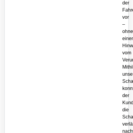
der
Fahr
vor
–
ohne
eine
Hinw
vom
Veru
Mithi
unse
Scha
konn
der
Kun
die
Sch
verlä
nach