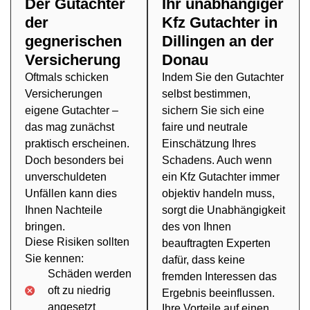
Der Gutachter
Ihr unabhängiger
der
Kfz Gutachter in
gegnerischen
Dillingen an der
Versicherung
Donau
Oftmals schicken
Indem Sie den Gutachter
Versicherungen
selbst bestimmen,
eigene Gutachter –
sichern Sie sich eine
das mag zunächst
faire und neutrale
praktisch erscheinen.
Einschätzung Ihres
Doch besonders bei
Schadens. Auch wenn
unverschuldeten
ein Kfz Gutachter immer
Unfällen kann dies
objektiv handeln muss,
Ihnen Nachteile
sorgt die Unabhängigkeit
bringen.
des von Ihnen
Diese Risiken sollten
beauftragten Experten
Sie kennen:
dafür, dass keine
Schäden werden
fremden Interessen das
oft zu niedrig
Ergebnis beeinflussen.
angesetzt
Ihre Vorteile auf einen