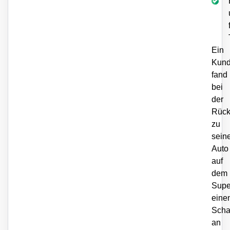
Ein
Kun
fand
bei
der
Rück
zu
sein
Auto
auf
dem
Supe
eine
Sch
an