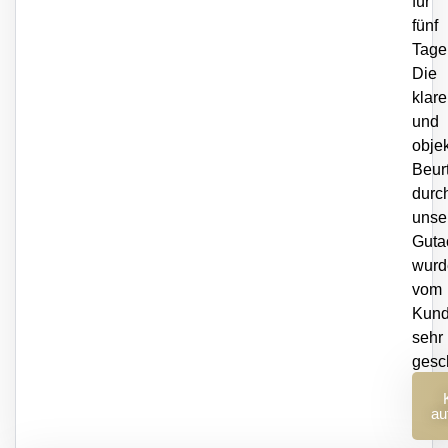
für
fünf
Tage
Die
klare
und
objek
Beur
durc
unse
Guta
wurd
vom
Kun
sehr
gesch
er
au