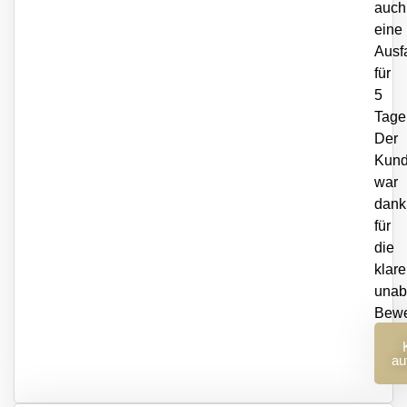
auch
eine
Ausf
für
5
Tage
Der
Kun
war
dank
für
die
klare
unab
Bewe
er
au