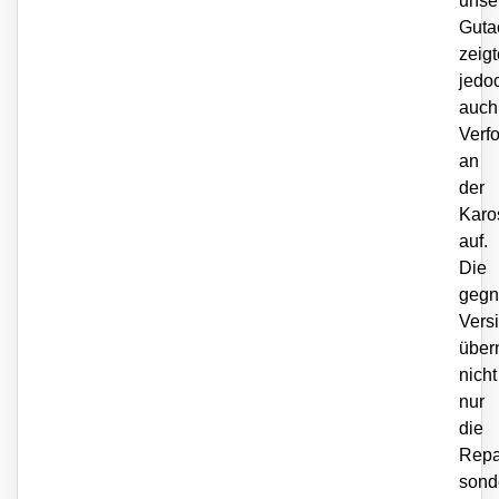
unse
Guta
zeigt
jedo
auch
Verf
an
der
Karo
auf.
Die
gegn
Vers
über
nicht
nur
die
Repa
sond