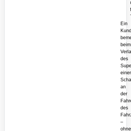
Ein
Kun
beme
beim
Verl
des
Supe
eine
Sch
an
der
Fahr
des
Fahr
–
ohne