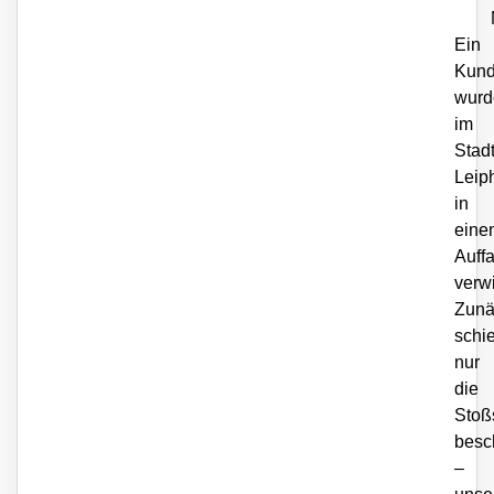
Ein
Kun
wurd
im
Stad
Leip
in
eine
Auffa
verwi
Zunä
schi
nur
die
Stoß
besc
–