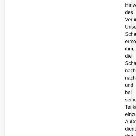
Hinw
des
Veru
Unse
Scha
ermö
ihm,
die
Sch
nach
nach
und
bei
sein
Teil
einz
Auß
dien