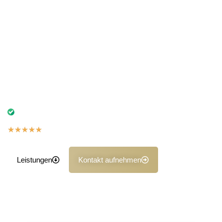
unterstützende Kaufberatungen. Unser Service vor Ort
erspart Ihnen Zeit und Mühe – wir kommen direkt zu Ihnen
nach Hause, in Ihre Werkstatt oder an Ihren Arbeitsplatz.
Bereits seit vielen Jahren vertrauen uns zahlreiche Kunden
bei Unfallgutachten, Fahrzeugbewertungen oder der
Kaufberatung. Unser Vor-Ort-Service spart Ihnen Zeit und
Aufwand – wir kommen direkt zu Ihnen nach Hause, in die
Werkstatt oder an den Arbeitsplatz.
Ihr starker Partner bei Unfallschäden, Bewertungen
und objektiven Gutachten
★
★
★
★
★
5,0 auf Basis der Google Bewertungen
Leistungen
Kontakt aufnehmen