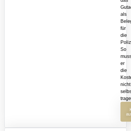
das
Guta
als
Bele
für
die
Poliz
So
muss
er
die
Kost
nicht
selbs
trage
er
au