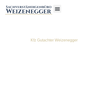
Kfz Gutachter Weizenegger
Kfz Gutachter in
Leipheim
Wir sind Ihr kompetenter Kfz Gutachter in Leipheim und
Umgebung und stehen bereit, wenn es darum geht, nach
einem Unfall für Klarheit zu sorgen. Falls Sie
unverschuldet in einen Verkehrsunfall verwickelt wurden
und eine umfassende Entschädigung erhalten möchten,
sind Sie bei uns genau richtig. Seit vielen Jahren
schenken uns zahlreiche Kunden ihr Vertrauen, sei es für
Unfallgutachten, Fahrzeugbewertungen oder