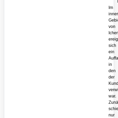
Im
inne
Gebi
von
Iche
erei
sich
ein
Auffa
in
den
der
Kun
verwi
war.
Zunä
schi
nur