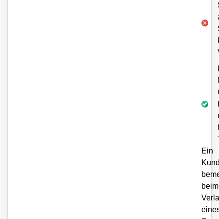
Ein
Kun
beme
beim
Verl
eine