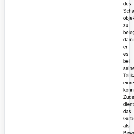
des
Scha
objek
zu
bele
dami
er
es
bei
sein
Teil
einr
konn
Zud
dien
das
Guta
als
Bewe