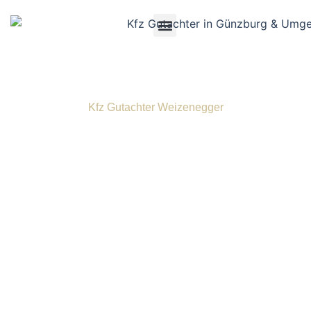
Kfz Gutachter Weizenegger
Kfz Gutachter in
Ichenhausen
Wir sind erfahrene Kfz Gutachter in Ichenhausen und der
umliegenden Region und unterstützen Sie nach einem
Unfall, wenn Sie Klarheit und Gerechtigkeit anstreben.
Sollten Sie unverschuldet in einen Verkehrsunfall
verwickelt worden sein und möchten eine angemessene
Entschädigung erzielen, sind Sie bei uns bestens
aufgehoben. Schon seit vielen Jahren schenken
zahlreiche Kunden uns bei Unfallgutachten,