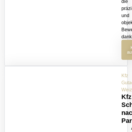
die
präz
und
objek
Bewe
dank
er
au
Kfz
Guta
Weiz
Kfz
Sch
na
Par