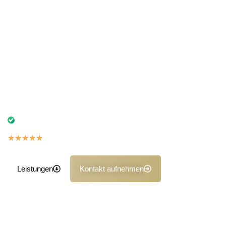
Fahrzeugbewertungen und Kaufberatungen ihr Vertrauen.
Mit unserem Vor-Ort-Service sparen Sie wertvolle Zeit und
Mühe – wir kommen direkt zu Ihnen nach Hause, zur
Werkstatt oder an Ihren Arbeitsplatz.
Bereits seit vielen Jahren vertrauen uns zahlreiche Kunden
bei Unfallgutachten, Fahrzeugbewertungen oder der
Kaufberatung. Unser Vor-Ort-Service spart Ihnen Zeit und
Aufwand – wir kommen direkt zu Ihnen nach Hause, in die
Werkstatt oder an den Arbeitsplatz.
Ihr starker Partner bei Unfallschäden, Bewertungen
und objektiven Gutachten
★
★
★
★
★
5,0 auf Basis der Google Bewertungen
Leistungen
Kontakt aufnehmen