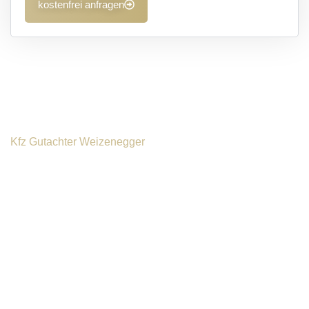
kostenfrei anfragen
Kfz Gutachter Weizenegger
Warum Sie auf einen
unabhängigen Kfz Gutachter in
Ichenhausen setzen sollten
Nach einem Unfall sind viele Entscheidungen zu treffen,
unter anderem, ob man den Gutachter der gegnerischen
Versicherung akzeptiert. Die sinnvollere Wahl ist, dies zu
vermeiden. Auch wenn jeder Kfz Gutachter gesetzlich zur
Objektivität verpflichtet ist, können unterschiedliche
Interessen Einfluss nehmen, insbesondere wenn die