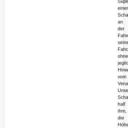
Supe
eine
Sch
an
der
Fahr
sein
Fahr
ohne
jegl
Hinw
vom
Veru
Unse
Scha
half
ihm,
die
Höh