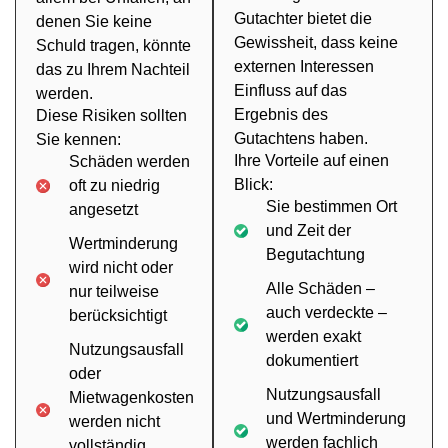
Gutachter bietet die
denen Sie keine
Gewissheit, dass keine
Schuld tragen, könnte
externen Interessen
das zu Ihrem Nachteil
Einfluss auf das
werden.
Ergebnis des
Diese Risiken sollten
Gutachtens haben.
Sie kennen:
Ihre Vorteile auf einen
Schäden werden
Blick:
oft zu niedrig
Sie bestimmen Ort
angesetzt
und Zeit der
Wertminderung
Begutachtung
wird nicht oder
Alle Schäden –
nur teilweise
auch verdeckte –
berücksichtigt
werden exakt
Nutzungsausfall
dokumentiert
oder
Nutzungsausfall
Mietwagenkosten
und Wertminderung
werden nicht
werden fachlich
vollständig