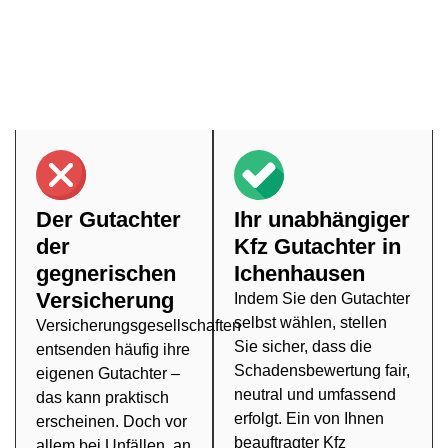
beauftragende Partei einen wirtschaftlichen Nutzen zieht.
Setzen Sie daher auf einen unabhängigen Kfz Gutachter in
Ichenhausen, den Sie persönlich auswählen, um ein
unvoreingenommenes Gutachten zu erhalten, das alle
relevanten Details offenlegt.
Der Gutachter
Ihr unabhängiger
der
Kfz Gutachter in
gegnerischen
Ichenhausen
Versicherung
Indem Sie den Gutachter
selbst wählen, stellen
Versicherungsgesellschaften
Sie sicher, dass die
entsenden häufig ihre
Schadensbewertung fair,
eigenen Gutachter –
neutral und umfassend
das kann praktisch
erfolgt. Ein von Ihnen
erscheinen. Doch vor
beauftragter Kfz
allem bei Unfällen, an