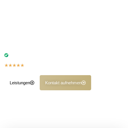
direkt zu Ihnen nach Hause, in die Werkstatt oder an Ihren
Arbeitsplatz.Bereits seit vielen Jahren vertrauen uns
zahlreiche Kunden bei Unfallgutachten,
Fahrzeugbewertungen oder der Kaufberatung. Unser Vor-
Ort-Service spart Ihnen Zeit und Aufwand – wir kommen
direkt zu Ihnen nach Hause, in die Werkstatt oder an den
Arbeitsplatz.
Ihr starker Partner bei Unfallschäden, Bewertungen
und objektiven Gutachten
★
★
★
★
★
5,0 auf Basis der Google Bewertungen
Leistungen
Kontakt aufnehmen