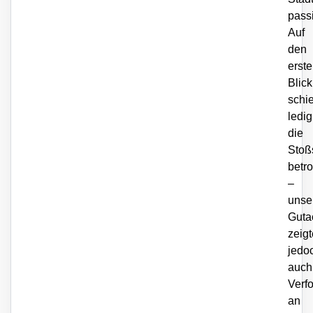
passi
Auf
den
erst
Blick
schi
ledig
die
Stoß
betro
–
unse
Guta
zeigt
jedo
auch
Verf
an