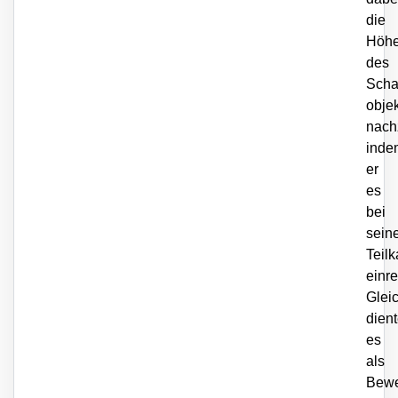
die
Höh
des
Scha
objek
nach
inde
er
es
bei
sein
Teil
einre
Gleic
dien
es
als
Bewe