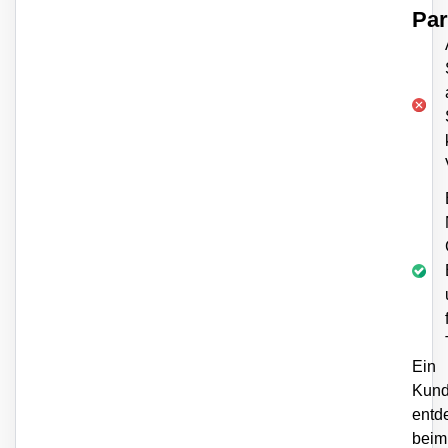
Par
Ein
Kun
entd
beim