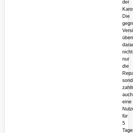
der
Karo
Die
gegn
Vers
über
dara
nicht
nur
die
Repa
sond
zahlt
auch
eine
Nutz
für
5
Tage