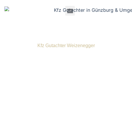
Kfz Gutachter Weizenegger
Kfz Gutachter in Kötz
Als erfahrener Kfz Gutachter in Kötz und Umgebung sind
wir Ihr verlässlicher Ansprechpartner, wenn Sie nach
einem Unfall nicht nur Klarheit, sondern auch eine
qualifizierte Begutachtung wünschen. Im Fall eines
unverschuldeten Verkehrsunfalls und dem Wunsch nach
der optimalen Entschädigung sind Sie bei uns bestens
aufgehoben. Seit vielen Jahren schenken uns viele
Kunden ihr Vertrauen, sei es bei Unfallgutachten,
Fahrzeugbewertungen oder einer Kaufberatung. Unser
Vor-Ort-Service macht es Ihnen leichter – wir kommen