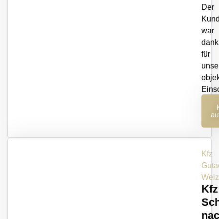
Der
Kun
war
dank
für
unse
objek
Eins
er
au
Kfz
Guta
Weiz
Kfz
Sch
na