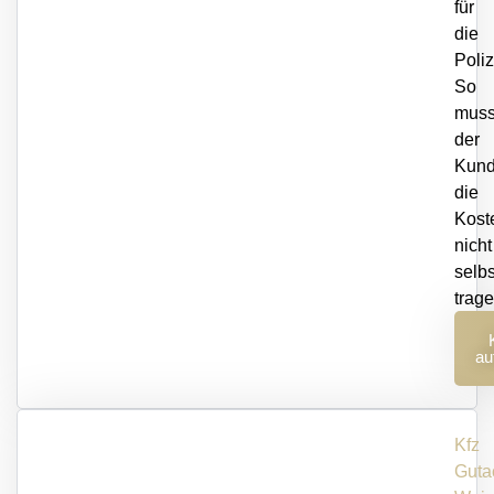
für
die
Poliz
So
muss
der
Kun
die
Kost
nicht
selbs
trage
er
au
Kfz
Guta