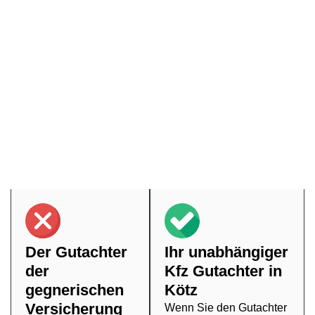
Kötz setzen sollten
Nach einem Unfall stehen zahlreiche Fragen im Raum –
eine wesentliche davon ist, ob man sich mit dem Gutachter
der gegnerischen Versicherung zufrieden geben sollte.
Unser Rat: besser nicht. Auch wenn grundsätzlich jeder
Kfz Gutachter gesetzlich zur objektiven Arbeit verpflichtet
ist, können Interessenskonflikte auftreten, wenn die Partei,
die den Auftrag erteilt, finanziell davon profitiert. Vertrauen
Sie daher auf einen unabhängigen Kfz Gutachter in Kötz,
den Sie selber auswählen können – für ein neutrales
Gutachten, das alle relevanten Fakten offenlegt.
Der Gutachter
Ihr unabhängiger
der
Kfz Gutachter in
gegnerischen
Kötz
Versicherung
Wenn Sie den Gutachter