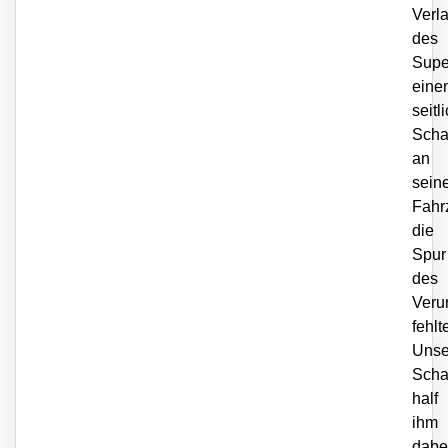
Verl
des
Supe
eine
seitl
Sch
an
sein
Fahr
die
Spur
des
Veru
fehlt
Unse
Scha
half
ihm
dabe