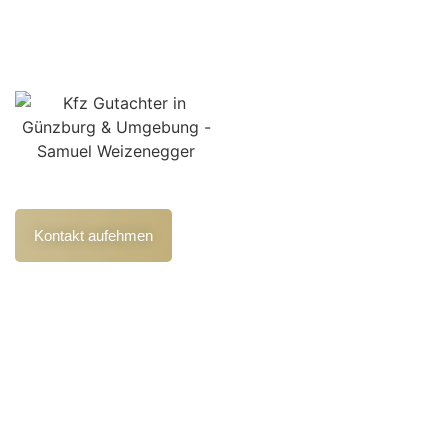
Ihr unabhängiger Kfz Gutachter für Günzburg & Umgebung
– objektiv, schnell und zuverlässig an Ihrer Seite.
Kontakt aufehmen
Kontakt
+49 1515 1888927
info@sv-weizenegger.de
Blumenstraße 3, 86513 Ursberg/Oberrohr
Leistungen
Kfz Unfallgutachten