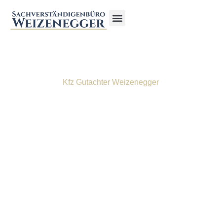
Kfz Gutachter Weizenegger
Gutachterwahl nach dem
Unfall in Augsburg –
Diese Fehler sollten Sie
vermeiden
22.01.26
Samuel Weizenegger