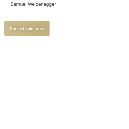
Ihr unabhängiger Kfz Gutachter für Günzburg & Umgebung
– objektiv, schnell und zuverlässig an Ihrer Seite.
Kontakt aufehmen
Kontakt
+49 1515 1888927
info@sv-weizenegger.de
Blumenstraße 3, 86513 Ursberg/Oberrohr
Leistungen
Kfz Unfallgutachten
Kfz Schadengutachten
Kfz Kaufberatung
Oldtimer Gutachten
Wertgutachten