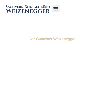
Kfz Gutachter Weizenegger
Kann ich mein Auto trotz
Unfallschaden
weiterfahren?
01.06.26
Samuel Weizenegger