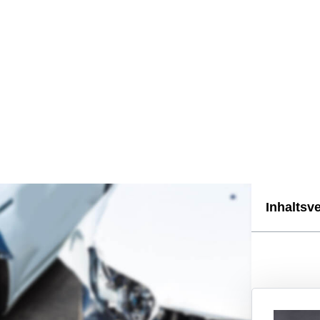
08.01.26
Samuel Weizenegger
Inhaltsv