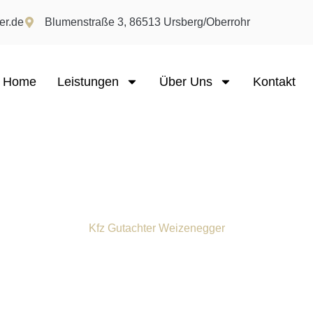
er.de
Blumenstraße 3, 86513 Ursberg/Oberrohr
Home
Leistungen
Über Uns
Kontakt
Kfz Gutachter Weizenegger
r in Augsburg – So sic
echte nach einem Cra