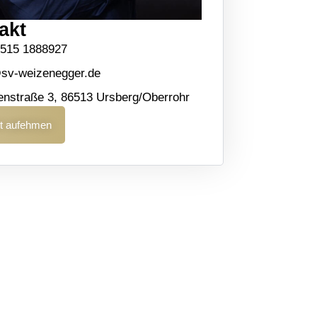
akt
1515 1888927
sv-weizenegger.de
nstraße 3, 86513 Ursberg/Oberrohr
t aufehmen