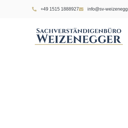
+49 1515 1888927
info@sv-weizenegg
Kfz Gutachte
R