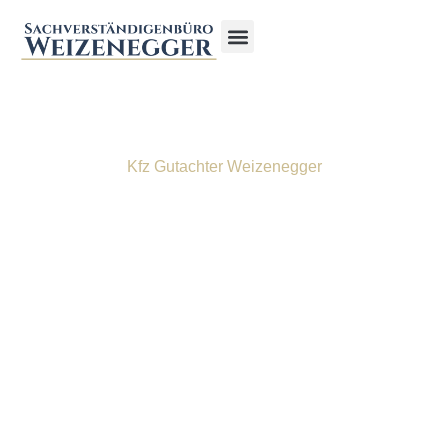
Kfz Gutachter Weizenegger
Was ist eine
Wertminderung nach
einem Unfall?
06.05.25
Samuel Weizenegger