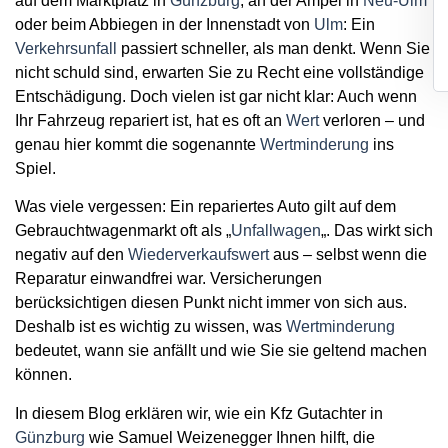
auf dem Marktplatz in
Günzburg
, an der Ampel in
Neu-Ulm
oder beim Abbiegen in der Innenstadt von
Ulm
: Ein
Verkehrsunfall
passiert schneller, als man denkt. Wenn Sie
nicht schuld sind, erwarten Sie zu Recht eine vollständige
Entschädigung. Doch vielen ist gar nicht klar:
Auch wenn
Ihr Fahrzeug repariert ist, hat es oft an
Wert
verloren
– und
genau hier kommt die sogenannte
Wertminderung
ins
Spiel.
Was viele vergessen: Ein repariertes Auto gilt auf dem
Gebrauchtwagenmarkt oft als „
Unfallwagen
„. Das wirkt sich
negativ auf den
Wiederverkaufswert
aus – selbst wenn die
Reparatur einwandfrei war. Versicherungen
berücksichtigen diesen Punkt nicht immer von sich aus.
Deshalb ist es wichtig zu wissen, was
Wertminderung
bedeutet, wann sie anfällt und wie Sie sie geltend machen
können.
In diesem Blog erklären wir, wie
ein Kfz Gutachter in
Günzburg
wie Samuel Weizenegger Ihnen hilft, die