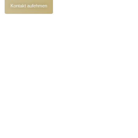
Kontakt aufehmen
Kontakt
+49 1515 1888927
info@sv-weizenegger.de
Blumenstraße 3, 86513 Ursberg/Oberrohr
Leistungen
Kfz Unfallgutachten
Kfz Schadengutachten
Kfz Kaufberatung
Oldtimer Gutachten
Wertgutachten
Orte
Günzburg
Neu-Ulm