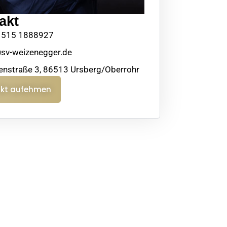
akt
1515 1888927
sv-weizenegger.de
nstraße 3, 86513 Ursberg/Oberrohr
kt aufehmen