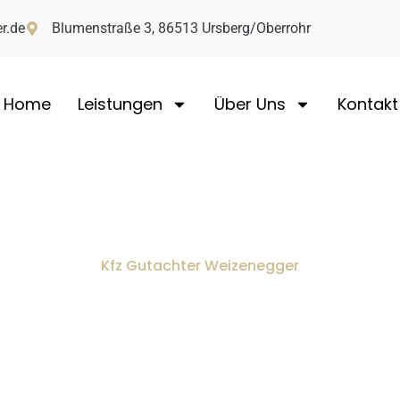
r.de
Blumenstraße 3, 86513 Ursberg/Oberrohr
Home
Leistungen
Über Uns
Kontakt
Kfz Gutachter Weizenegger
oniert die Abwicklung
eten Unfall mit der 