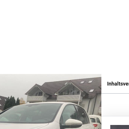
Versicherung?
02.09.25
Samuel Weizenegger
Inhaltsve