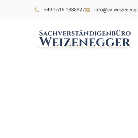
+49 1515 1888927
info@sv-weizenegge
Wie funkti
unverschuld