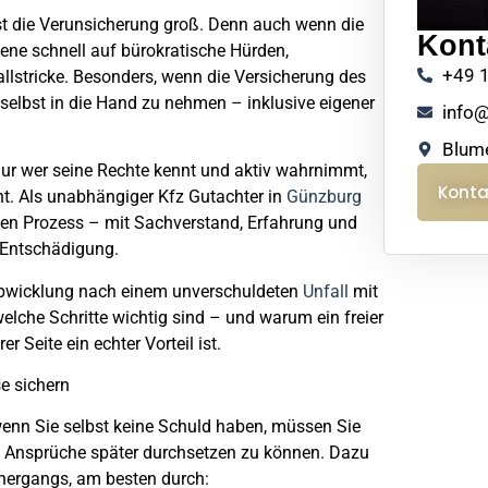
st die Verunsicherung groß. Denn auch wenn die
Kont
fene schnell auf bürokratische Hürden,
+49 
llstricke. Besonders, wenn die Versicherung des
 selbst in die Hand zu nehmen – inklusive eigener
info@
Blume
nur wer seine
Rechte kennt und aktiv wahrnimmt
,
Konta
t. Als unabhängiger
Kfz Gutachter in
Günzburg
iesen Prozess – mit Sachverstand, Erfahrung und
e Entschädigung.
Abwicklung nach einem unverschuldeten
Unfall
mit
welche Schritte wichtig sind – und warum ein freier
 Seite ein echter Vorteil ist.
e sichern
enn Sie selbst keine Schuld haben, müssen Sie
e Ansprüche später durchsetzen zu können. Dazu
lhergangs, am besten durch: